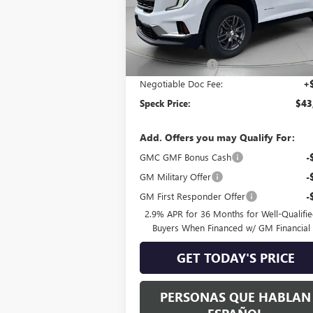
Less
Ext.
Courtesy Transportation Unit
MSRP:
$44
Dealer Discount:
-$
Negotiable Doc Fee:
+
Speck Price:
$43
Add. Offers you may Qualify For:
GMC GMF Bonus Cash
-
GM Military Offer
-
GM First Responder Offer
-
2.9% APR for 36 Months for Well-Qualifi
Buyers When Financed w/ GM Financial
GET TODAY'S PRICE
PERSONAS QUE HABLAN