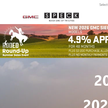
Selec
2
20