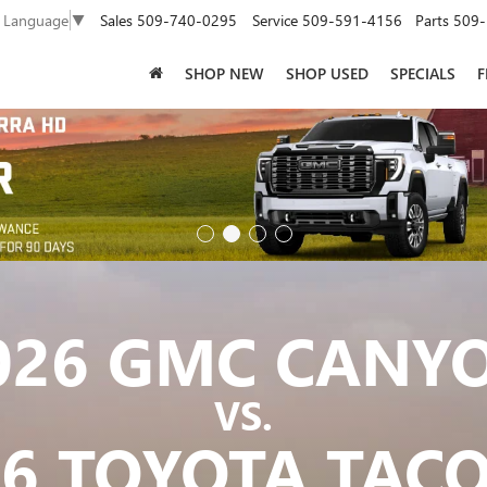
Sales
509-740-0295
Service
509-591-4156
Parts
509-
t Language
▼
SHOP NEW
SHOP USED
SPECIALS
F
026 GMC CANY
VS.
26 TOYOTA TAC