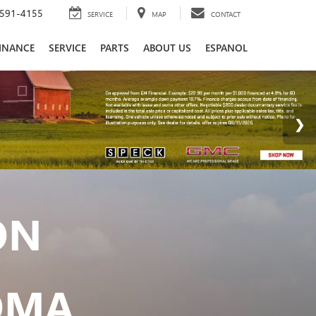
591-4155
SERVICE
MAP
CONTACT
INANCE
SERVICE
PARTS
ABOUT US
ESPANOL
ON
OMA