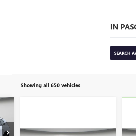
IN PAS
SEARCH A
Showing all 650 vehicles
64
RICE