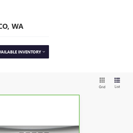
CO, WA
VAILABLE INVENTORY
List
Grid